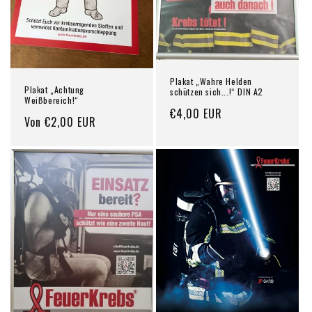
Plakat „Wahre Helden
Plakat „Achtung
schützen sich...!“ DIN A2
Weißbereich!“
Normaler
€4,00 EUR
Normaler
Von €2,00 EUR
Preis
Preis