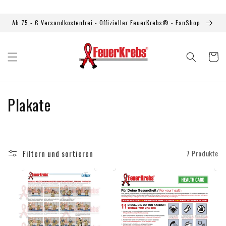
Direkt
zum
Inhalt
Ab 75,- € Versandkostenfrei - Offizieller FeuerKrebs® - FanShop
Warenkor
K
Plakate
a
t
Filtern und sortieren
7 Produkte
e
g
o
r