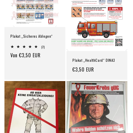
i
e
:
Plakat „Sicheres Ablegen“
2
(2)
Bewertungen
Normaler
Von €3,50 EUR
insgesamt
Plakat „HealthCard“ DINA3
Preis
Normaler
€3,50 EUR
Preis