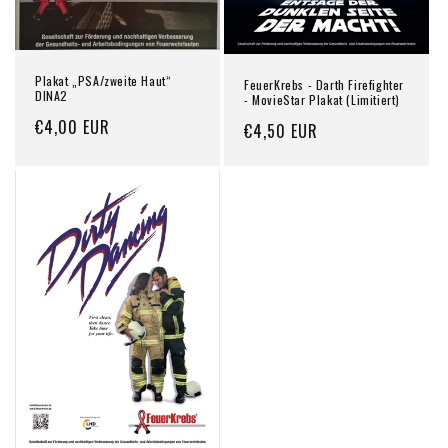
Plakat „PSA/zweite Haut“
FeuerKrebs - Darth Firefighter
DINA2
- MovieStar Plakat (Limitiert)
Normaler
€4,00 EUR
Normaler
€4,50 EUR
Preis
Preis