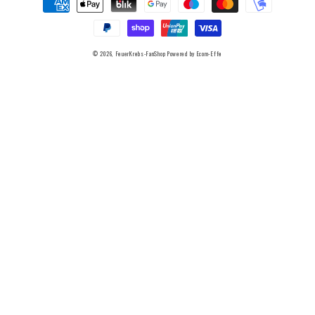
© 2026,
FeuerKrebs-FanShop
Powered by Ecom-Effe