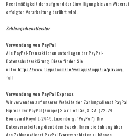
Rechtmäßigkeit der aufgrund der Einwilligung bis zum Widerruf
erfolgten Verarbeitung berührt wird.
Zahlungsdienstleister
Verwendung von PayPal
Alle PayPal-Transaktionen unterliegen der PayPal-
Datenschutzerklärung. Diese finden Sie
unter
https://www.paypal.com/de/webapps/mpp/ua/privacy-
full
Verwendung von PayPal Express
Wir verwenden auf unserer Website den Zahlungsdienst PayPal
Express der PayPal (Europe) S.à.r.l. et Cie, S.C.A. (22-24
Boulevard Royal L-2449, Luxemburg; "PayPal"). Die
Datenverarbeitung dient dem Zweck, Ihnen die Zahlung über
den Zahlungsdienst PayPal Express anbieten zu können.