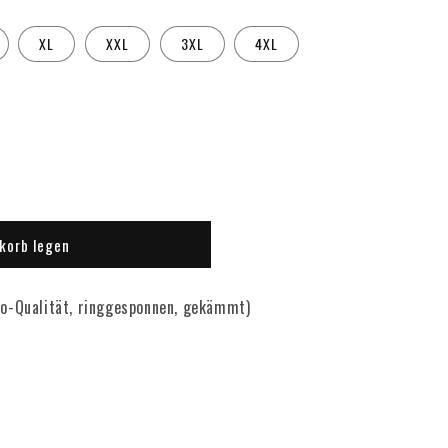
XL
XXL
3XL
4XL
korb legen
o-Qualität, ringgesponnen, gekämmt)