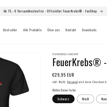
Ab 75,- € Versandkostenfrei - Offizieller FeuerKrebs® - FanShop
Bestseller
Alle Produkte
Über uns
Kontakt
Downloads
FEUERKREBS-FANSHOP
FeuerKrebs® - 
Normaler
€29,95 EUR
Preis
inkl. MwSt.
Versand
wird beim Checkout b
Wähle Deine Farbe
Schwarz
Weiß
Nav