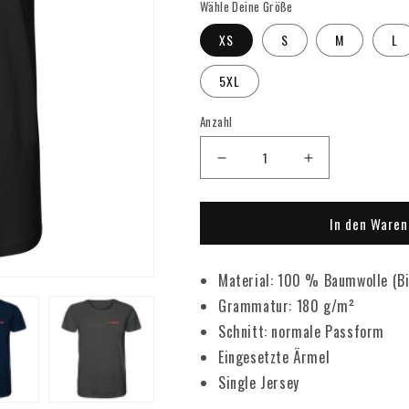
Wähle Deine Größe
XS
S
M
L
5XL
Anzahl
Verringere
Erhöhe
die
die
Menge
Menge
In den Waren
für
für
FeuerKrebs®
FeuerKrebs®
Material: 100 % Baumwolle (Bi
-
-
Grammatur: 180 g/m²
Organic
Organic
Schnitt: normale Passform
Shirt
Shirt
Eingesetzte Ärmel
Single Jersey